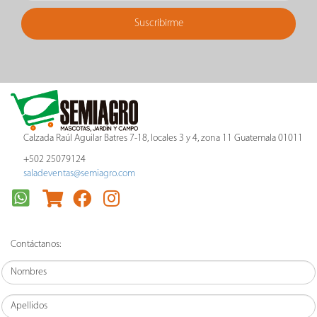
Blog
Promociones
Productos
nuevos
Mascotas
Jardín
Campo
Calzada Raúl Aguilar Batres 7-18, locales 3 y 4, zona 11 Guatemala 01011
Semillas
de
+502 25079124
pasto
saladeventas@semiagro.com
Contáctanos: