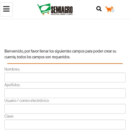
Toggle
0
navigation
(+502)
Bienvenido, por favor llenar los siguientes campos para poder crear su
50257842524
cuenta, todos los campos son requeridos.
+502
Nombres:
25079124
Calzada
Apellidos:
Raúl
Aguilar
Batres
7-
Usuario / correo electrónico:
18,
locales
3
Clave:
y
4,
zona