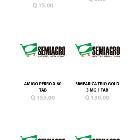
Blog
Q 15.00
Promociones
Productos
nuevos
Mascotas
Jardín
Campo
Semillas
de
pasto
AMIGO PERRO X 60
SIMPARICA TRIO GOLD
TAB
3 MG 1 TAB
Q 155.00
Q 130.00