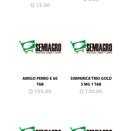
Blog
Q 15.00
Promociones
Productos
nuevos
Mascotas
Jardín
Campo
Semillas
de
pasto
AMIGO PERRO X 60
SIMPARICA TRIO GOLD
TAB
3 MG 1 TAB
Q 155.00
Q 130.00