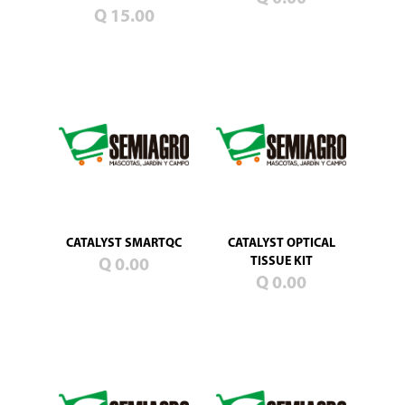
Blog
Q 15.00
Promociones
Productos
nuevos
Mascotas
Jardín
Campo
Semillas
de
pasto
CATALYST SMARTQC
CATALYST OPTICAL
TISSUE KIT
Q 0.00
Q 0.00