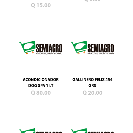
Blog
Q 15.00
Promociones
Productos
nuevos
Mascotas
Jardín
Campo
Semillas
de
pasto
ACONDICIONADOR
GALLINERO FELIZ 454
DOG SPA 1 LT
GRS
Q 80.00
Q 20.00