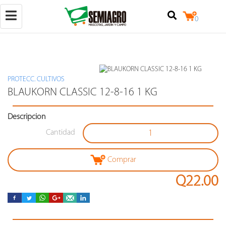
Toggle
0
navigation
PROTECC. CULTIVOS
(+502)
BLAUKORN CLASSIC 12-8-16 1 KG
50257842524
Descripcion
+502
25079124
Cantidad
Calzada
Raúl
Aguilar
Comprar
Batres
7-
Q22.00
18,
locales
3
y
4,
zona