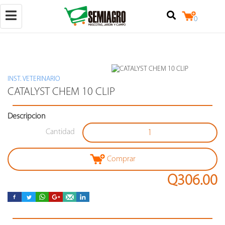
Toggle
0
navigation
INST. VETERINARIO
(+502)
CATALYST CHEM 10 CLIP
50257842524
Descripcion
+502
25079124
Cantidad
Calzada
Raúl
Aguilar
Comprar
Batres
7-
Q306.00
18,
locales
3
y
4,
zona