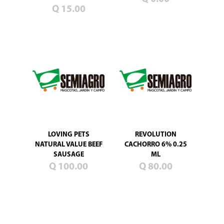
Blog
Q 15.00
Promociones
Productos
nuevos
Mascotas
Jardín
Campo
Semillas
de
pasto
LOVING PETS
REVOLUTION
NATURAL VALUE BEEF
CACHORRO 6% 0.25
SAUSAGE
ML
Q 100.00
Q 80.00