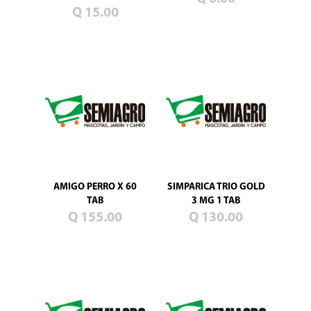
Blog
Q 15.00
Promociones
Productos
nuevos
Mascotas
Jardín
Campo
Semillas
de
pasto
AMIGO PERRO X 60
SIMPARICA TRIO GOLD
TAB
3 MG 1 TAB
Q 155.00
Q 130.00