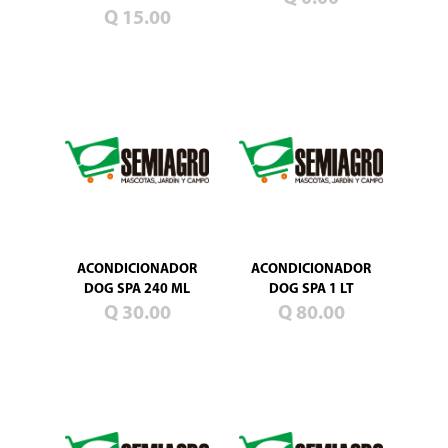
Blog
Q 15.00
Promociones
Productos
nuevos
Mascotas
Jardín
Campo
Semillas
de
pasto
ACONDICIONADOR
ACONDICIONADOR
DOG SPA 240 ML
DOG SPA 1 LT
Q 30.00
Q 80.00