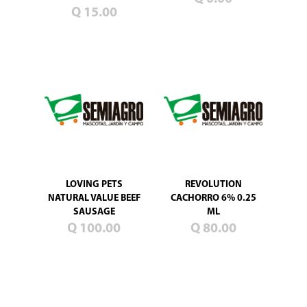
Blog
Q 15.00
Promociones
Productos
nuevos
Mascotas
Jardín
Campo
Semillas
de
pasto
LOVING PETS
REVOLUTION
NATURAL VALUE BEEF
CACHORRO 6% 0.25
SAUSAGE
ML
Q 100.00
Q 80.00