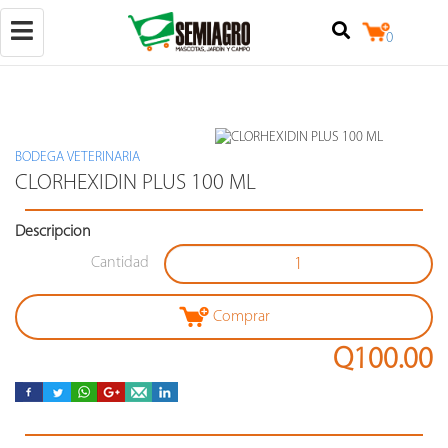
Toggle
0
navigation
BODEGA VETERINARIA
(+502)
CLORHEXIDIN PLUS 100 ML
50257842524
Descripcion
+502
25079124
Cantidad
Calzada
Raúl
Aguilar
Comprar
Batres
7-
Q100.00
18,
locales
3
y
4,
zona