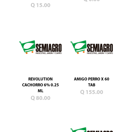
Blog
Q 15.00
Promociones
Productos
nuevos
Mascotas
Jardín
Campo
Semillas
de
pasto
REVOLUTION
AMIGO PERRO X 60
CACHORRO 6% 0.25
TAB
ML
Q 155.00
Q 80.00