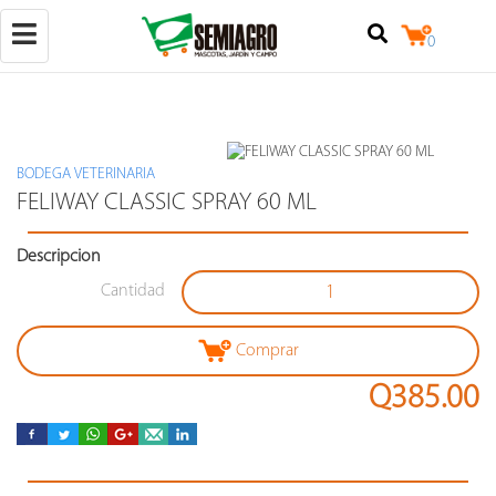
Toggle
0
navigation
BODEGA VETERINARIA
(+502)
FELIWAY CLASSIC SPRAY 60 ML
50257842524
Descripcion
+502
25079124
Cantidad
Calzada
Raúl
Aguilar
Comprar
Batres
7-
Q385.00
18,
locales
3
y
4,
zona