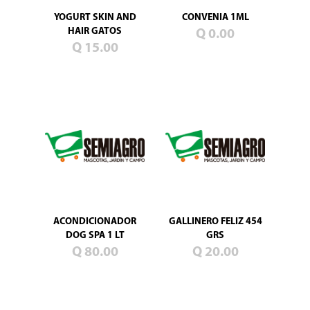
Blog
YOGURT SKIN AND
CONVENIA 1ML
HAIR GATOS
Q 0.00
Promociones
Q 15.00
Productos
nuevos
Mascotas
Jardín
Campo
Semillas
de
pasto
ACONDICIONADOR
GALLINERO FELIZ 454
DOG SPA 1 LT
GRS
Q 80.00
Q 20.00