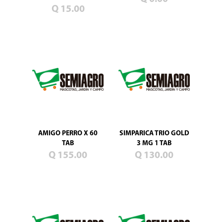
Blog
Q 15.00
Promociones
Productos
nuevos
Mascotas
Jardín
Campo
Semillas
de
pasto
AMIGO PERRO X 60
SIMPARICA TRIO GOLD
TAB
3 MG 1 TAB
Q 155.00
Q 130.00