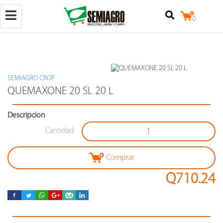
Toggle
0
navigation
SEMIAGRO CROP
(+502)
QUEMAXONE 20 SL 20 L
50257842524
Descripcion
+502
25079124
Cantidad
Calzada
Raúl
Aguilar
Comprar
Batres
7-
Q710.24
18,
locales
3
y
4,
zona