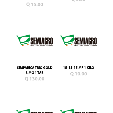
Blog
Q 15.00
Promociones
Productos
nuevos
Mascotas
Jardín
Campo
Semillas
de
pasto
SIMPARICA TRIO GOLD
15-15-15 MF 1 KILO
3 MG 1 TAB
Q 10.00
Q 130.00