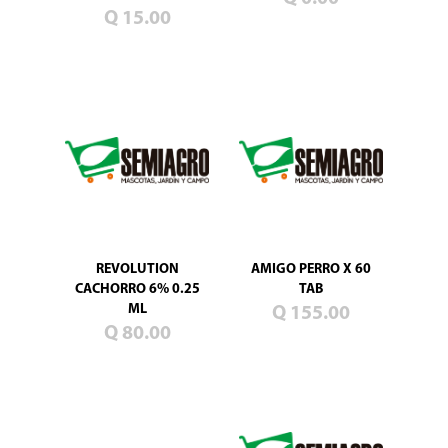
Blog
Q 15.00
Promociones
Productos
nuevos
Mascotas
Jardín
Campo
Semillas
de
pasto
REVOLUTION
AMIGO PERRO X 60
CACHORRO 6% 0.25
TAB
ML
Q 155.00
Q 80.00