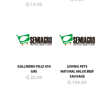
Blog
Q 15.00
Promociones
Productos
nuevos
Mascotas
Jardín
Campo
Semillas
de
pasto
GALLINERO FELIZ 454
LOVING PETS
GRS
NATURAL VALUE BEEF
SAUSAGE
Q 20.00
Q 100.00