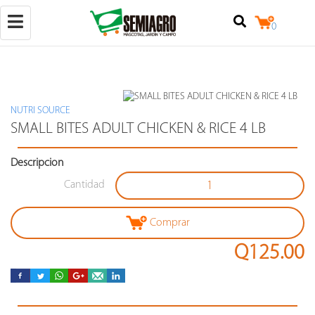
Toggle
0
navigation
NUTRI SOURCE
(+502)
SMALL BITES ADULT CHICKEN & RICE 4 LB
50257842524
Descripcion
+502
25079124
Cantidad
Calzada
Raúl
Aguilar
Comprar
Batres
7-
Q125.00
18,
locales
3
y
4,
zona