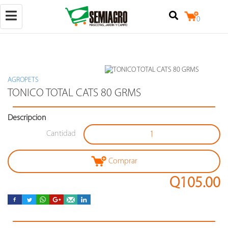
Toggle
0
navigation
AGROPETS
(+502)
TONICO TOTAL CATS 80 GRMS
50257842524
Descripcion
+502
25079124
Cantidad
Calzada
Raúl
Aguilar
Comprar
Batres
7-
Q105.00
18,
locales
3
y
4,
zona