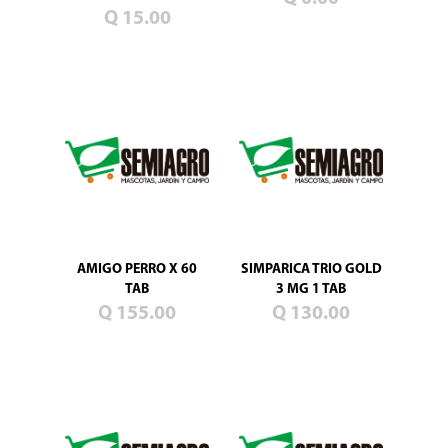
Blog
Q 15.00
Promociones
Productos
nuevos
Mascotas
Jardín
Campo
Semillas
de
pasto
AMIGO PERRO X 60
SIMPARICA TRIO GOLD
TAB
3 MG 1 TAB
Q 155.00
Q 130.00