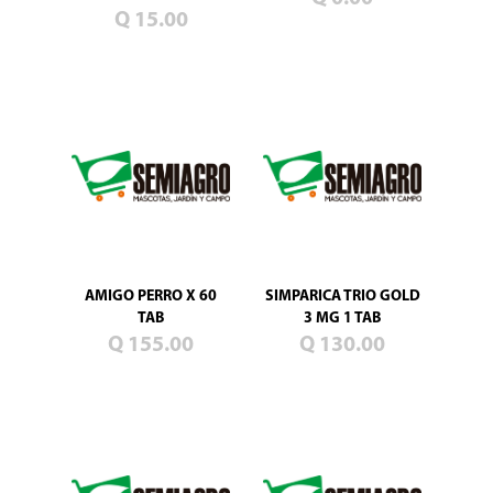
Blog
Q 15.00
Promociones
Productos
nuevos
Mascotas
Jardín
Campo
Semillas
de
pasto
AMIGO PERRO X 60
SIMPARICA TRIO GOLD
TAB
3 MG 1 TAB
Q 155.00
Q 130.00