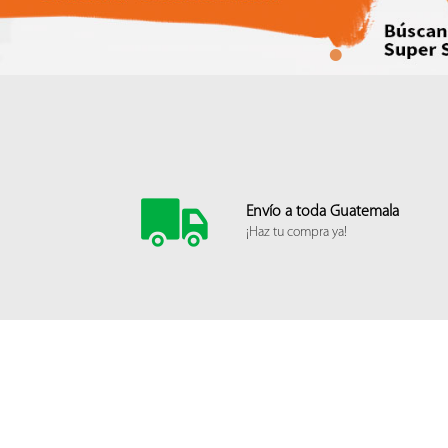
locales
3
1
y
4,
zona
11
Guatemala
01011
Ubicación
Envío a toda Guatemala
¡Haz tu compra ya!
Inicio
Vacunación
Clínicas
Grooming
Historia