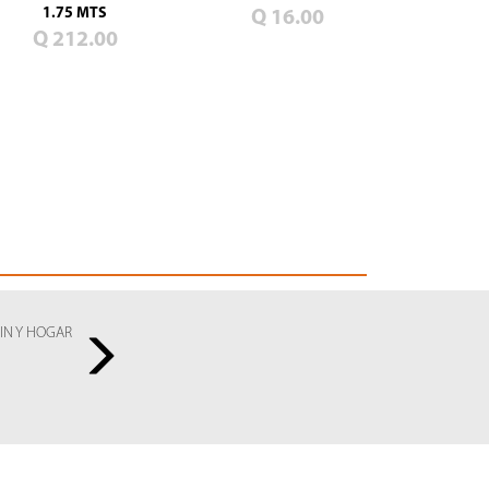
1.75 MTS
Q 16.00
Q 212.00
IN Y HOGAR
MAQUINAS Y EQUIPOS
MINERALES