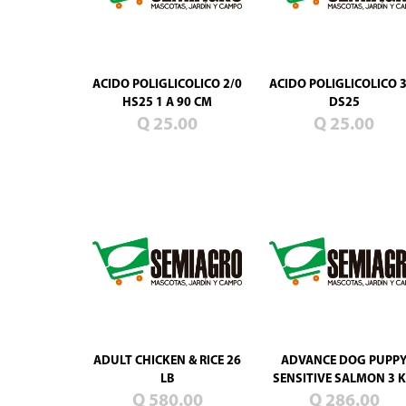
Mascotas
Jardín
ACIDO POLIGLICOLICO 2/0
ACIDO POLIGLICOLICO 3
Campo
HS25 1 A 90 CM
DS25
Q 25.00
Q 25.00
Semillas de
pasto
ADULT CHICKEN & RICE 26
ADVANCE DOG PUPP
LB
SENSITIVE SALMON 3 
Q 580.00
Q 286.00