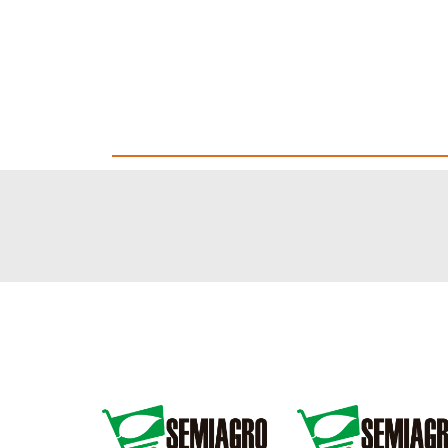
Misión
y
visión
Ubicación
Fortalezas
Control
de
calidad
Blog
Promociones
Productos
nuevos