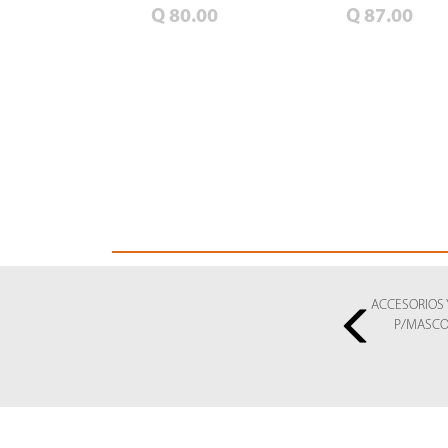
Q 80.00
Q 87.00
SEMILLAS DE MAIZ
ACCESORIOS 
P/MASCO
SEMILLAS DE PASTOS