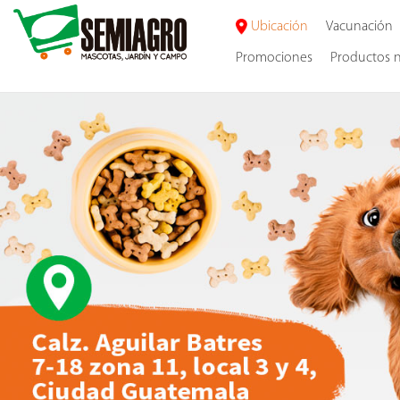
Ubicación
Vacunación
Promociones
Productos 
(+502)
50257842524
+502
25079124
Calzada
Raúl
Aguilar
Batres
7-
18,