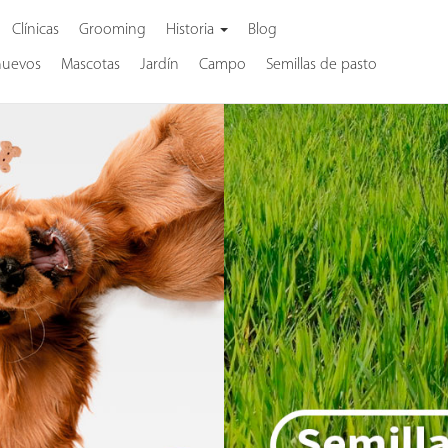
Clínicas
Grooming
Historia
Blog
nuevos
Mascotas
Jardín
Campo
Semillas de pasto