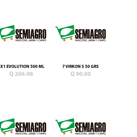
5X1 EVOLUTION 500 ML
7 VIRKON S 50 GRS
Q 206.98
Q 90.00