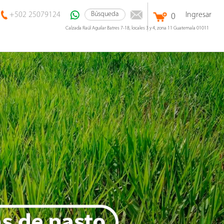
+502 25079124
Ingresar
0
Calzada Raúl Aguilar Batres 7-18, locales 3 y 4, zona 11 Guatemala 01011