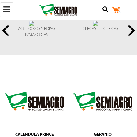
Toggle
0
navigation
ACCESORIOS Y ROPAS
CERCAS ELECTRICAS
P/MASCOTAS
(+502)
50257842524
+502
25079124
Calzada
Raúl
Aguilar
Batres
7-
18,
locales
3
y
4,
CALENDULA PRINCE
GERANIO
zona