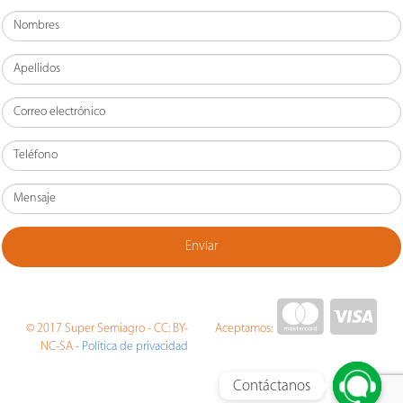
© 2017 Super Semiagro - CC: BY-
Aceptamos:
Política de privacidad
NC-SA -
Contáctanos