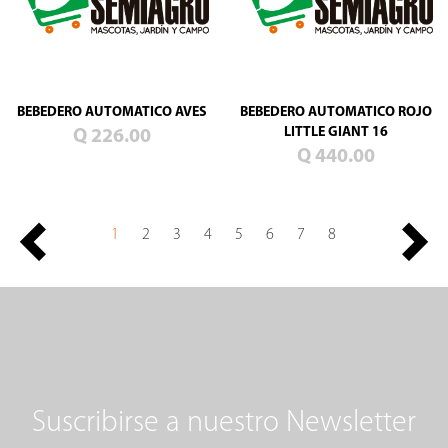
BEBEDERO AUTOMATICO AVES
BEBEDERO AUTOMATICO ROJO
LITTLE GIANT 16
Q 226.00
Q 440.00
1
2
3
4
5
6
7
8
Suscribirse a nuestro Newsletter