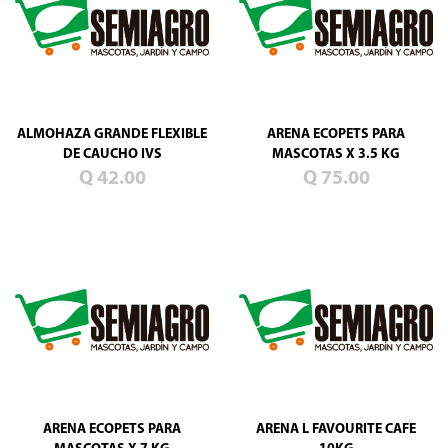
Blog
Promociones
Productos
nuevos
Mascotas
ALMOHAZA GRANDE FLEXIBLE
ARENA ECOPETS PARA
Jardín
DE CAUCHO IVS
MASCOTAS X 3.5 KG
Q 42.00
Q 75.00
Campo
Semillas
de
pasto
ARENA ECOPETS PARA
ARENA L FAVOURITE CAFE