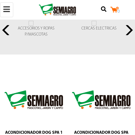
Toggle
0
navigation
ACCESORIOS Y ROPAS
CERCAS ELECTRICAS
P/MASCOTAS
(+502)
50257842524
+502
25079124
Calzada
Raúl
Aguilar
Batres
7-
18,
locales
3
y
4,
ACONDICIONADOR DOG SPA 1
ACONDICIONADOR DOG SPA
zona