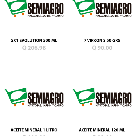
Blog
Promociones
Productos
nuevos
Mascotas
5X1 EVOLUTION 500 ML
7 VIRKON S 50 GRS
Jardín
Q 206.98
Q 90.00
Campo
Semillas
de
pasto
ACEITE MINERAL 1 LITRO
ACEITE MINERAL 120 ML