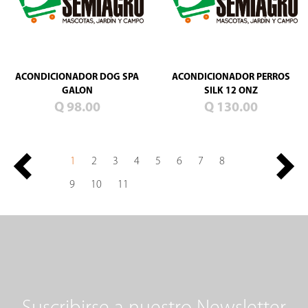
ACONDICIONADOR DOG SPA
ACONDICIONADOR PERROS
GALON
SILK 12 ONZ
Q 98.00
Q 130.00
1
2
3
4
5
6
7
8
9
10
11