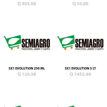
Q 403.00
Q 10.00
11
Guatemala
01011
Ubicación
Inicio
Vacunación
Clínicas
Grooming
Historia
Misión
5X1 EVOLUTION 250 ML
5X1 EVOLUTION 5 LT
y
Q 124.58
Q 1453.48
visión
Ubicación
Fortalezas
Control
de
calidad