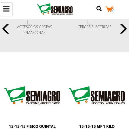
Toggle
0
navigation
ACCESORIOS Y ROPAS
CERCAS ELECTRICAS
P/MASCOTAS
(+502)
50257842524
+502
25079124
Calzada
Raúl
Aguilar
Batres
7-
18,
locales
3
y
4,
15-15-15 FISICO QUINTAL
15-15-15 MF 1 KILO
zona